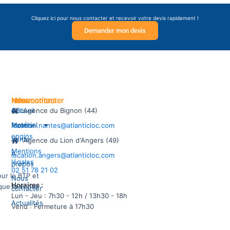
Cliquez ici pour nous contacter et recevoir votre devis rapidement !
Demander mon devis
Informations
Menu
Nous contacter
CGL
Accueil
Agence du Bignon (44)
Matériel
Permis
location.nantes@atlanticloc.com
engins
Vente
Agence du Lion d'Angers (49)
Mentions
À
location.angers@atlanticloc.com
légales
propos
02 51 78 21 02
our le BTP et
Nous
Horaires :
 que la vente
contacter
Lun - Jeu : 7h30 - 12h / 13h30 - 18h
Actualités
Vend : Fermeture à 17h30