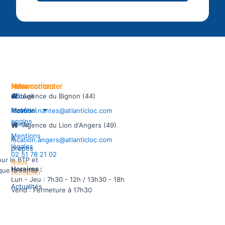
Informations
Menu
Nous contacter
CGL
Accueil
Agence du Bignon (44)
Matériel
Permis
location.nantes@atlanticloc.com
engins
Vente
Agence du Lion d'Angers (49)
Mentions
À
location.angers@atlanticloc.com
légales
propos
02 51 78 21 02
our le BTP et
Nous
Horaires :
 que la vente
contacter
Lun - Jeu : 7h30 - 12h / 13h30 - 18h
Actualités
Vend : Fermeture à 17h30