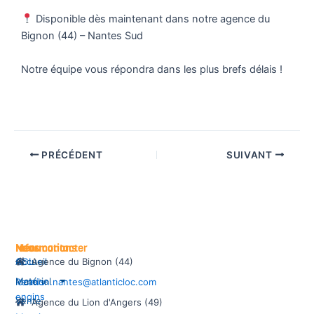
Disponible dès maintenant dans notre agence du
Bignon (44) – Nantes Sud
Notre équipe vous répondra dans les plus brefs délais !
PRÉCÉDENT
SUIVANT
Informations
Menu
Nous contacter
CGL
Accueil
Agence du Bignon (44)
Matériel
Permis
location.nantes@atlanticloc.com
engins
Vente
Agence du Lion d'Angers (49)