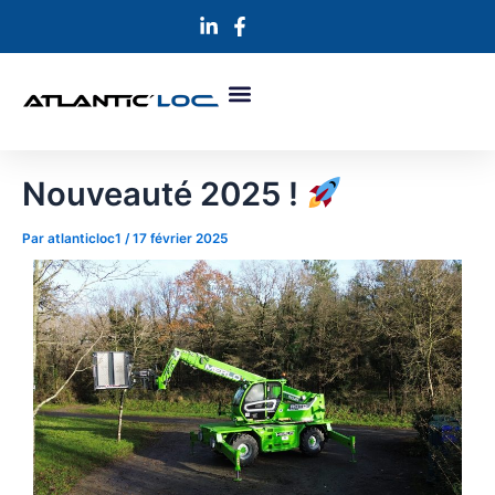
Aller
Navigation
au
des
contenu
articles
Nouveauté 2025 !
Par
atlanticloc1
/
17 février 2025