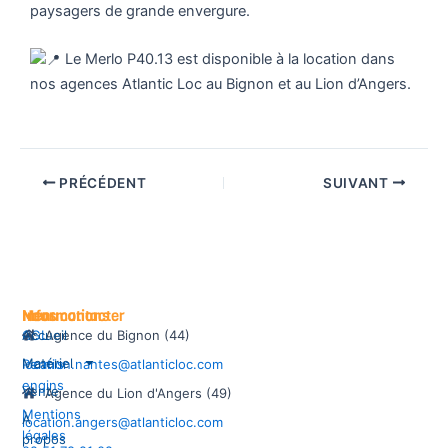
paysagers de grande envergure.
Le Merlo P40.13 est disponible à la location dans
nos agences Atlantic Loc au Bignon et au Lion d’Angers.
PRÉCÉDENT
SUIVANT
Informations
Menu
Nous contacter
CGL
Accueil
Agence du Bignon (44)
Matériel
Permis
location.nantes@atlanticloc.com
engins
Vente
Agence du Lion d'Angers (49)
Mentions
À
location.angers@atlanticloc.com
légales
propos