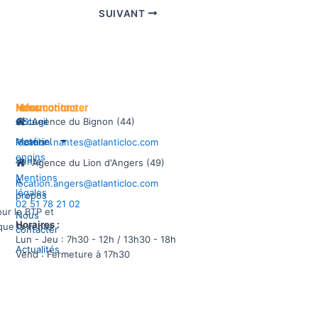
SUIVANT
Informations
Menu
Nous contacter
CGL
Accueil
Agence du Bignon (44)
Matériel
Permis
location.nantes@atlanticloc.com
engins
Vente
Agence du Lion d'Angers (49)
Mentions
À
location.angers@atlanticloc.com
légales
propos
02 51 78 21 02
our le BTP et
Nous
Horaires :
 que la vente
contacter
Lun - Jeu : 7h30 - 12h / 13h30 - 18h
Actualités
Vend : Fermeture à 17h30