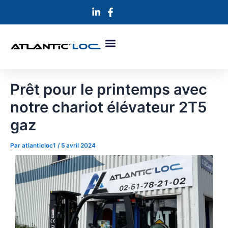
Aller
Navigation
au
des
contenu
articles
Prêt pour le printemps avec
notre chariot élévateur 2T5
gaz
Par
atlanticloc1
/
5 avril 2024