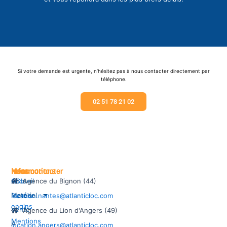
Si votre demande est urgente, n’hésitez pas à nous contacter directement par
téléphone.
02 51 78 21 02
Informations
Menu
Nous contacter
CGL
Accueil
Agence du Bignon (44)
Matériel
Permis
location.nantes@atlanticloc.com
engins
Vente
Agence du Lion d'Angers (49)
Mentions
À
location.angers@atlanticloc.com