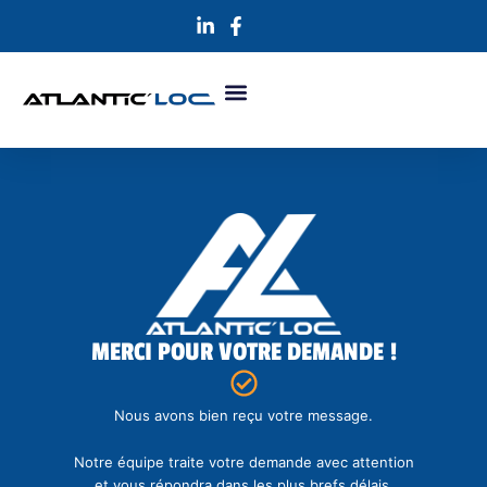
Aller
au
contenu
MERCI POUR VOTRE DEMANDE !
Nous avons bien reçu votre message.
Notre équipe traite votre demande avec attention
et vous répondra dans les plus brefs délais.