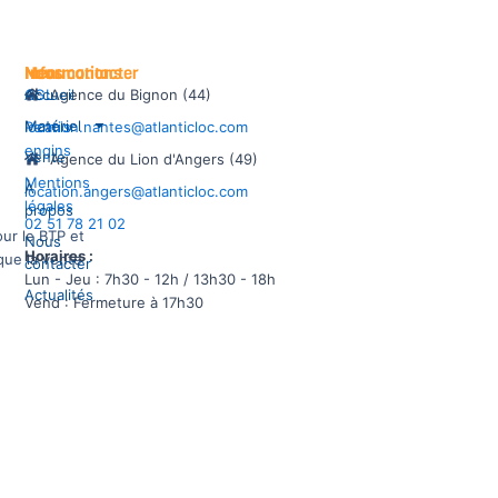
Informations
Menu
Nous contacter
CGL
Accueil
Agence du Bignon (44)
Matériel
Permis
location.nantes@atlanticloc.com
engins
Vente
Agence du Lion d'Angers (49)
Mentions
À
location.angers@atlanticloc.com
légales
propos
02 51 78 21 02
our le BTP et
Nous
Horaires :
 que la vente
contacter
Lun - Jeu : 7h30 - 12h / 13h30 - 18h
Actualités
Vend : Fermeture à 17h30